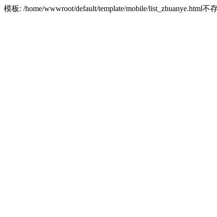
模板: /home/wwwroot/default/template/mobile/list_zhuanye.html