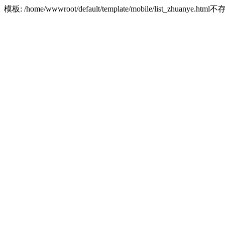
模板: /home/wwwroot/default/template/mobile/list_zhuanye.html